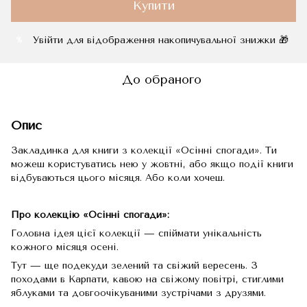
Купити
Увійти
для відображення накопичувальної знижки 🎁
%
До обраного
Опис
Закладинка для книги з колекції «Осінні спогади». Ти
можеш користуватись нею у жовтні, або якщо події книги
відбуваються цього місяця. Або коли хочеш.
Про колекцію «Осінні спогади»:
Головна ідея цієї колекції — спіймати унікальність
кожного місяця осені.
Тут — ще подекуди зелений та свіжий вересень. З
походами в Карпати, кавою на свіжому повітрі, стиглими
яблуками та довгоочікуваними зустрічами з друзями.