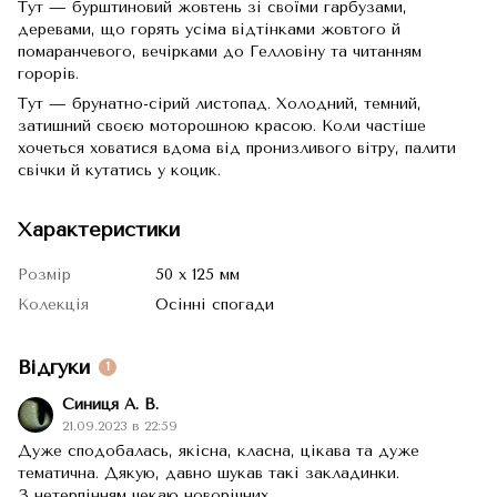
Тут — бурштиновий жовтень зі своїми гарбузами,
деревами, що горять усіма відтінками жовтого й
помаранчевого, вечірками до Гелловіну та читанням
горорів.
Тут — брунатно-сірий листопад. Холодний, темний,
затишний своєю моторошною красою. Коли частіше
хочеться ховатися вдома від пронизливого вітру, палити
свічки й кутатись у коцик.
Характеристики
Розмір
50 х 125 мм
Колекція
Осінні спогади
Відгуки
1
Синиця А. В.
21.09.2023 в 22:59
Дуже сподобалась, якісна, класна, цікава та дуже
тематична. Дякую, давно шукав такі закладинки.
З нетерпінням чекаю новорічних