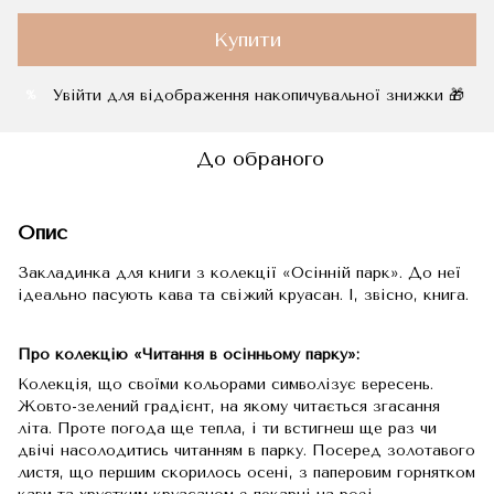
Купити
Увійти
для відображення накопичувальної знижки 🎁
%
До обраного
Опис
Закладинка для книги з колекції «Осінній парк». До неї
ідеально пасують кава та свіжий круасан. І, звісно, книга.
Про колекцію «Читання в осінньому парку»:
Колекція, що своїми кольорами символізує вересень.
Жовто-зелений градієнт, на якому читається згасання
літа. Проте погода ще тепла, і ти встигнеш ще раз чи
двічі насолодитись читанням в парку. Посеред золотавого
листя, що першим скорилось осені, з паперовим горнятком