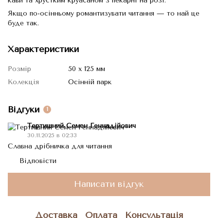
кави та хрустким круасаном з пекарні на розі.
Якщо по-осінньому романтизувати читання — то най це
буде так.
Характеристики
Розмір
50 х 125 мм
Колекція
Осінній парк
Відгуки
1
Тертишний Семен Геннадійович
30.11.2025 в 02:33
Славна дрібничка для читання
Відповісти
Написати відгук
Доставка
Оплата
Консультація