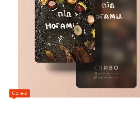
Осіннє