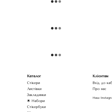
Каталог
Клієнтам
Стікери
Вхід до ка
Листівки
Про нас
Закладинки
Наш Іnstagr
🌟 Набори
Стікербуки