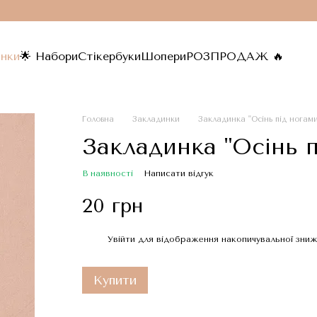
инки
🌟 Набори
Стікербуки
Шопери
РОЗПРОДАЖ 🔥
Головна
Закладинки
Закладинка "Осінь під ногами
Закладинка "Осінь п
В наявності
Написати відгук
20 грн
Увійти
для відображення накопичувальної зниж
%
Купити