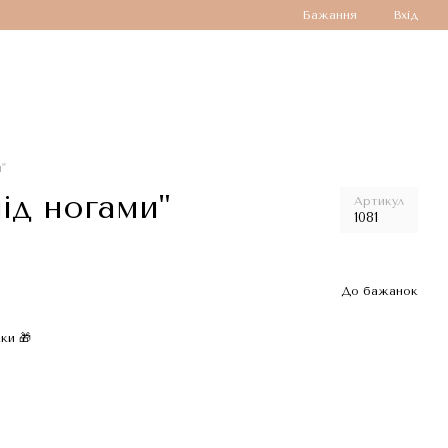
Бажання
Вхід
"
ід ногами"
Артикул
1081
До бажанок
ки 🎁