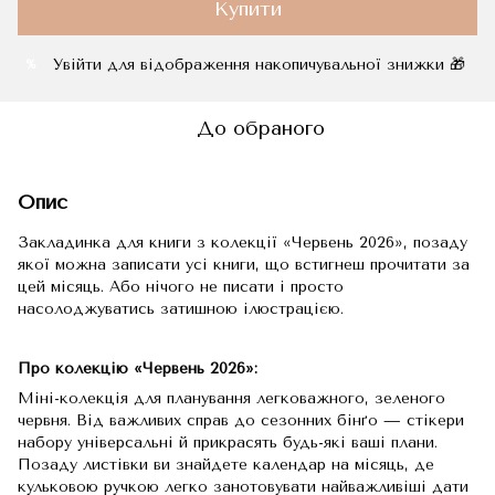
Купити
Увійти
для відображення накопичувальної знижки 🎁
%
До обраного
Опис
Закладинка для книги з колекції «Червень 2026», позаду
якої можна записати усі книги, що встигнеш прочитати за
цей місяць. Або нічого не писати і просто
насолоджуватись затишною ілюстрацією.
Про колекцію «Червень 2026»:
Міні-колекція для планування легковажного, зеленого
червня. Від важливих справ до сезонних бінґо — стікери
набору універсальні й прикрасять будь-які ваші плани.
Позаду листівки ви знайдете календар на місяць, де
кульковою ручкою легко занотовувати найважливіші дати