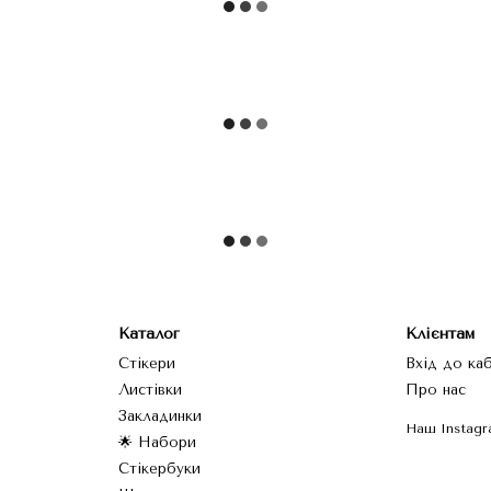
Каталог
Клієнтам
Стікери
Вхід до ка
Листівки
Про нас
Закладинки
Наш Іnstagr
🌟 Набори
Стікербуки