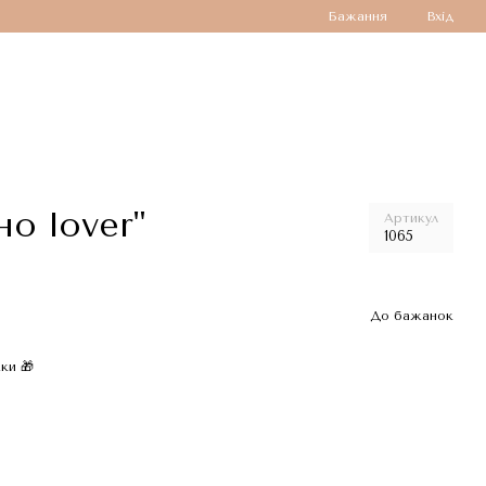
Бажання
Вхід
о lover"
Артикул
1065
До бажанок
ки 🎁