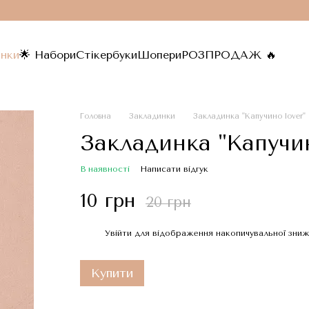
инки
🌟 Набори
Стікербуки
Шопери
РОЗПРОДАЖ 🔥
Головна
Закладинки
Закладинка "Капучино lover"
Закладинка "Капучин
В наявності
Написати відгук
10 грн
20 грн
Увійти
для відображення накопичувальної зниж
%
Купити