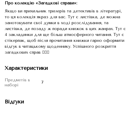
Про колекцію «Загадкові справи»:
Якщо ви прихильник трилерів та детективів в літературі,
то ця колекція якраз для вас. Тут є листівка, де можна
занотовувати свої думки в ході розслідування, та
листівка, де позаду ж поради книжок в цих жанрах. Тут є
4 закладинки для ще більш атмосферного читання. Тут є
стікерпак, щоб після прочитання книжки гарно оформити
відгук в читацькому щоденнику. Успішного розкриття
загадкових справ 🕵️‍♂️🫆
Характеристики
Предметів в
7
наборі
Відгуки